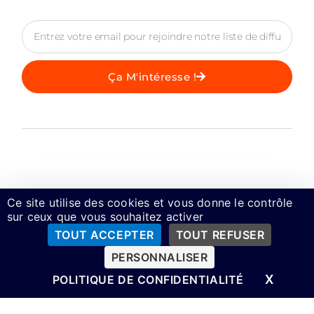
Ça M'intéresse !
© 2025 Tout Droits Réservés /
Politique De Confidentialité
/
Ce site utilise des cookies et vous donne le contrôle
Mentions Légales Et CGU
sur ceux que vous souhaitez activer
TOUT ACCEPTER
TOUT REFUSER
PERSONNALISER
X
MASQ
POLITIQUE DE CONFIDENTIALITÉ
English
(
Anglais
)
Français