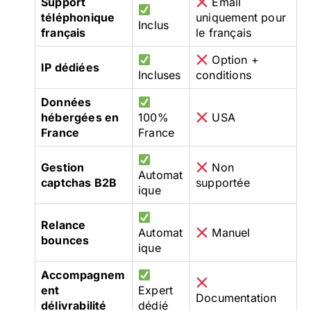
Support
Email
téléphonique
uniquement pour
Inclus
français
le français
Option +
IP dédiées
Incluses
conditions
Données
hébergées en
100%
USA
France
France
Gestion
Non
Automat
captchas B2B
supportée
ique
Relance
Automat
Manuel
bounces
ique
Accompagnem
ent
Expert
Documentation
délivrabilité
dédié