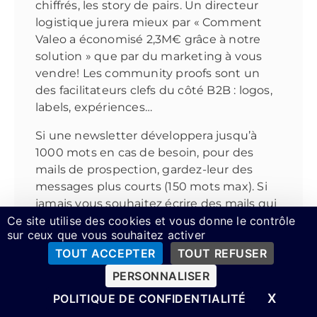
chiffrés, les story de pairs. Un directeur
logistique jurera mieux par « Comment
Valeo a économisé 2,3M€ grâce à notre
solution » que par du marketing à vous
vendre! Les community proofs sont un
des facilitateurs clefs du côté B2B : logos,
labels, expériences…
Si une newsletter développera jusqu’à
1000 mots en cas de besoin, pour des
mails de prospection, gardez-leur des
messages plus courts (150 mots max). Si
jamais vous souhaitez écrire des mails qui
Ce site utilise des cookies et vous donne le contrôle
nourrissent votre backlist (sans vente),
sur ceux que vous souhaitez activer
contentez-vous d’entre 400 et 600 mots.
TOUT ACCEPTER
TOUT REFUSER
Le « Soi-disant long » c’est toujours des
petites idées de Facebook à mettre en
PERSONNALISER
valeur, il faut par contre des titres,
X
MASQ
POLITIQUE DE CONFIDENTIALITÉ
spamchecks et quelques muets à peine