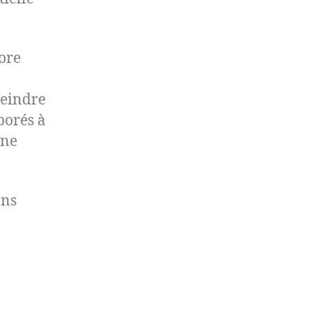
ore
teindre
borés à
une
ons