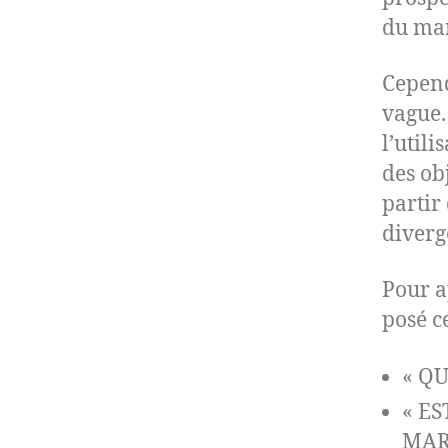
du mar
Cepend
vague.
l’util
des ob
partir
diverg
Pour a
posé c
« Q
« E
MAR