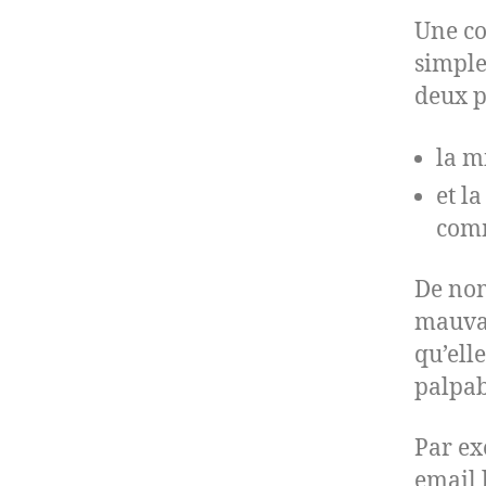
Une co
simple
deux p
la m
et l
comm
De nom
mauvai
qu’elle
palpab
Par ex
email 