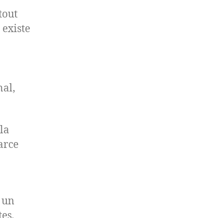
tout
 existe
nal,
la
arce
 un
es,