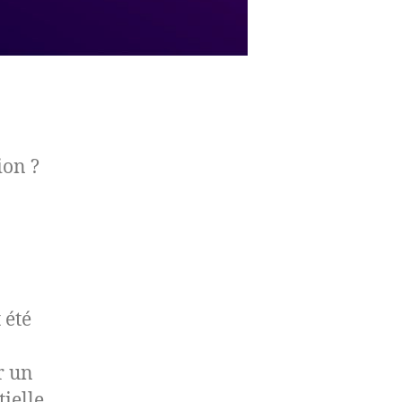
ion ?
 été
r un
ielle