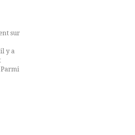
ent sur
il y a
t
. Parmi