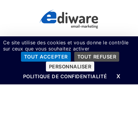
Ce site utilise des cookies et vous donne le contrôle
sur ceux que vous souhaitez activer
TOUT ACCEPTER
TOUT REFUSER
PERSONNALISER
Recevez Nos Conseils Exclusifs
X
MASQ
POLITIQUE DE CONFIDENTIALITÉ
© 2025 Tout Droits Réservés /
Politique De
Confidentialité
/
Mentions Légales Et CGU